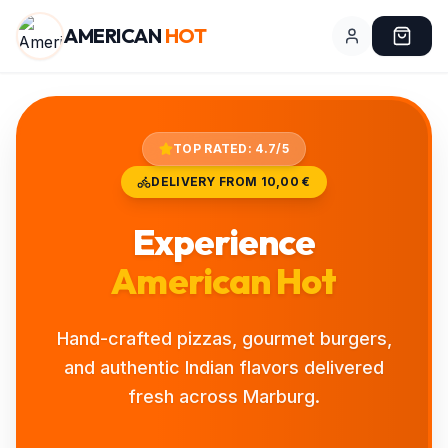
AMERICAN
HOT
TOP RATED: 4.7/5
DELIVERY FROM
10,00 €
Experience
American Hot
Hand-crafted pizzas, gourmet burgers,
and authentic Indian flavors delivered
fresh across Marburg.