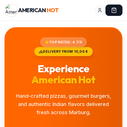
AMERICAN
HOT
TOP RATED: 4.7/5
DELIVERY FROM
10,00 €
Experience
American Hot
Hand-crafted pizzas, gourmet burgers,
and authentic Indian flavors delivered
fresh across Marburg.